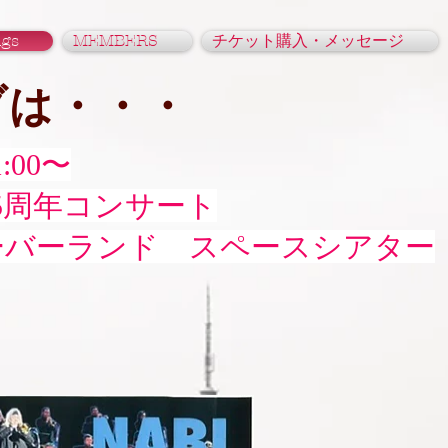
igs
MEMBERS
チケット購入・メッセージ
ブは・・・
1:00〜
周年コンサート
ランド スペースシアター