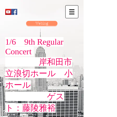
Weblog
1/6 9th Regular
Concert
岸和田市
立浪切ホール 小
ホール
ゲス
ト：藤陵雅裕