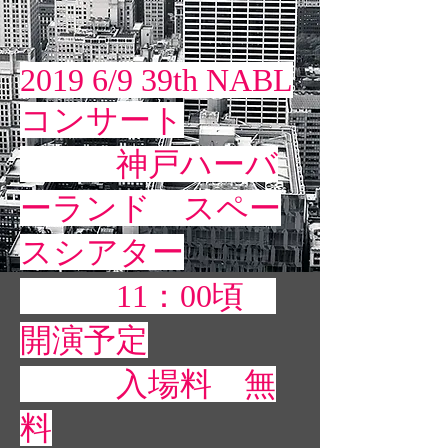
2019 6/9 39th NABL
コンサート
神戸ハーバ
ーランド スペー
スシアター
11：00頃
開演予定
入場料 無
料